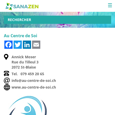
RECHERCHER
Au Centre de Soi
Facebook
Twitter
LinkedIn
Email
Annick Moser
Rue du Tilleul 3
2072 St-Blaise
Tel.
079 459 20 65
info@au-centre-de-soi.ch
www.au-centre-de-soi.ch