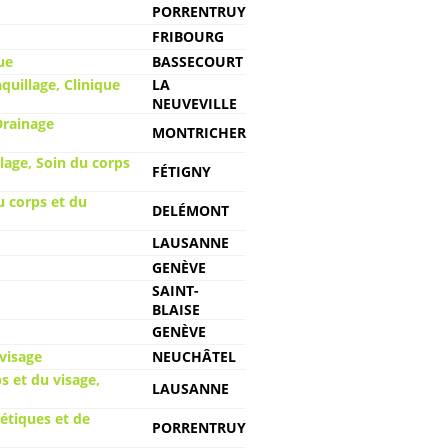
PORRENTRUY
FRIBOURG
ue
BASSECOURT
quillage, Clinique
LA
NEUVEVILLE
Drainage
MONTRICHER
age, Soin du corps
FÉTIGNY
u corps et du
DELÉMONT
LAUSANNE
GENÈVE
SAINT-
BLAISE
GENÈVE
visage
NEUCHÂTEL
s et du visage,
LAUSANNE
hétiques et de
PORRENTRUY