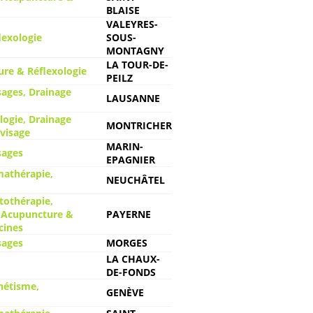
BLAISE
VALEYRES-
lexologie
SOUS-
MONTAGNY
LA TOUR-DE-
ure & Réflexologie
PEILZ
ages, Drainage
LAUSANNE
ogie, Drainage
MONTRICHER
 visage
MARIN-
sages
EPAGNIER
mathérapie,
NEUCHÂTEL
tothérapie,
 Acupuncture &
PAYERNE
cines
sages
MORGES
LA CHAUX-
DE-FONDS
nétisme,
GENÈVE