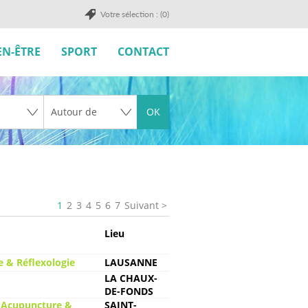
Votre sélection : (0)
EN-ÊTRE
SPORT
CONTACT
OK
1
2
3
4
5
6
7
Suivant
Lieu
 & Réflexologie
LAUSANNE
LA CHAUX-
DE-FONDS
 Acupuncture &
SAINT-